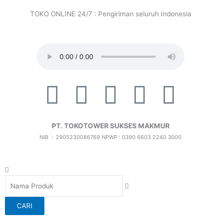
Lewati
TOKO ONLINE 24/7 : Pengiriman seluruh Indonesia
ke
konten
F
T
I
X
I
a
i
c
-
c
PT. TOKOTOWER SUKSES MAKMUR
c
k
o
t
o
NIB : 2905230086769
NPWP : 0390 6603 2240 3000
e
t
n
w
n
Search
b
o
-
i
-
CARI
o
k
i
t
f