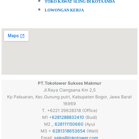
TOKO KAWAT SLING DI KOTA ANDA
LOWONGAN KERJA
PT.Tokotower Sukses Makmur
Jl.Raya Ciangsana Km 2,5
Kp Pabuaran, Kec.Gunung putri, Kabupaten Bogor, Jawa Barat
16969
T. +6221 29628318 (Office)
M1 +
6281288832410
(Budi)
M2 _
628111150660
(Ayu)
M3 +
6281318653654
(Wati)
Email:
sales@tokotower.com