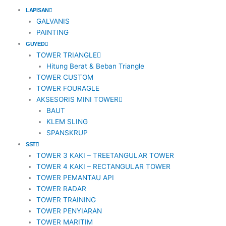
o
n
t
a
LAPISAN
GALVANIS
PAINTING
k
s
e
c
GUYED
TOWER TRIANGLE
t
r
e
Hitung Berat & Beban Triangle
TOWER CUSTOM
a
b
TOWER FOURAGLE
AKSESORIS MINI TOWER
BAUT
g
o
KLEM SLING
SPANSKRUP
r
o
SST
TOWER 3 KAKI – TREETANGULAR TOWER
a
k
TOWER 4 KAKI – RECTANGULAR TOWER
TOWER PEMANTAU API
m
TOWER RADAR
TOWER TRAINING
TOWER PENYIARAN
-
TOWER MARITIM