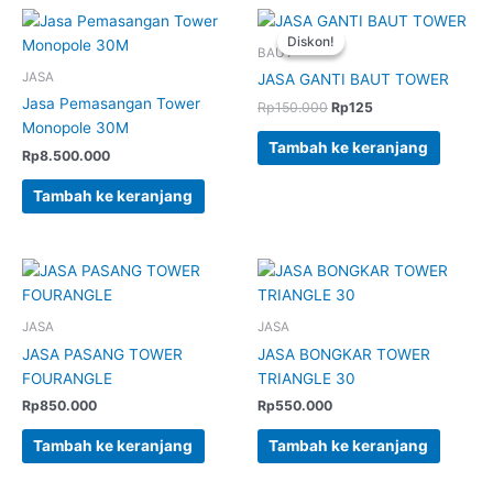
Harga
Harga
aslinya
saat
Diskon!
Diskon!
adalah:
ini
BAUT
Rp150.000.
adalah:
JASA
JASA GANTI BAUT TOWER
Rp125.
Jasa Pemasangan Tower
Rp
150.000
Rp
125
Monopole 30M
Tambah ke keranjang
Rp
8.500.000
Tambah ke keranjang
JASA
JASA
JASA PASANG TOWER
JASA BONGKAR TOWER
FOURANGLE
TRIANGLE 30
Rp
850.000
Rp
550.000
Tambah ke keranjang
Tambah ke keranjang