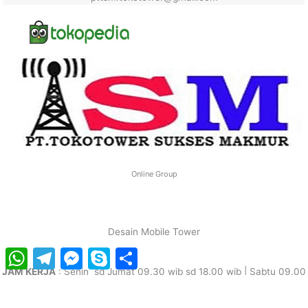
Online Group
Desain Mobile Tower
WhatsApp
Telegram
Messenger
Skype
Share
JAM KERJA
: Senin sd Jumat 09.30 wib sd 18.00 wib | Sabtu 09.00
wib sd 14.00 wib (TUTUP pada libur nasional)
Jam kerja