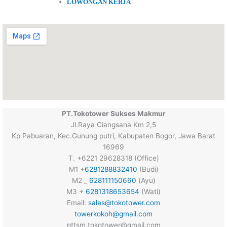
LOWONGAN KERJA
PT.Tokotower Sukses Makmur
Jl.Raya Ciangsana Km 2,5
Kp Pabuaran, Kec.Gunung putri, Kabupaten Bogor, Jawa Barat
16969
T. +6221 29628318 (Office)
M1 +
6281288832410
(Budi)
M2 _
628111150660
(Ayu)
M3 +
6281318653654
(Wati)
Email:
sales@tokotower.com
towerkokoh@gmail.com
pttsm.tokotower@gmail.com