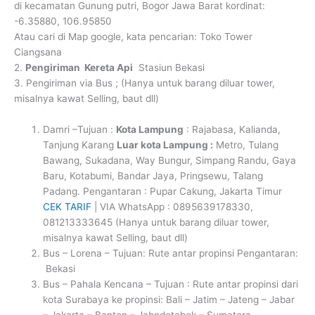
di kecamatan Gunung putri, Bogor Jawa Barat kordinat:
-6.35880, 106.95850
Atau cari di Map google, kata pencarian: Toko Tower
Ciangsana
2.
Pengiriman Kereta Api
Stasiun Bekasi
3. Pengiriman via Bus ; (Hanya untuk barang diluar tower,
misalnya kawat Selling, baut dll)
Damri –Tujuan :
Kota Lampung
: Rajabasa, Kalianda,
Tanjung Karang
Luar kota Lampung :
Metro, Tulang
Bawang, Sukadana, Way Bungur, Simpang Randu, Gaya
Baru, Kotabumi, Bandar Jaya, Pringsewu, Talang
Padang. Pengantaran : Pupar Cakung, Jakarta Timur
CEK TARIF
| VIA WhatsApp : 0895639178330,
081213333645 (Hanya untuk barang diluar tower,
misalnya kawat Selling, baut dll)
Bus – Lorena – Tujuan: Rute antar propinsi Pengantaran:
Bekasi
Bus – Pahala Kencana – Tujuan : Rute antar propinsi dari
kota Surabaya ke propinsi: Bali – Jatim – Jateng – Jabar