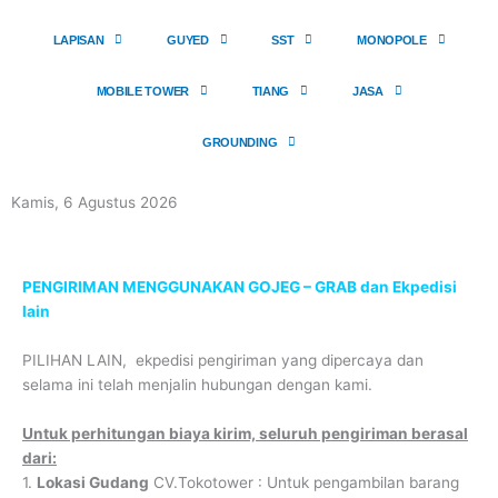
a
b
g
o
LAPISAN
GUYED
SST
MONOPOLE
r
o
a
k
MOBILE TOWER
TIANG
JASA
m
-
GROUNDING
1
Kamis, 6 Agustus 2026
PENGIRIMAN MENGGUNAKAN GOJEG – GRAB dan Ekpedisi
lain
PILIHAN LAIN, ekpedisi pengiriman yang dipercaya dan
selama ini telah menjalin hubungan dengan kami.
Untuk perhitungan biaya kirim, seluruh pengiriman berasal
dari:
1.
Lokasi Gudang
CV.Tokotower : Untuk pengambilan barang