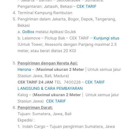
– Jakarta – Banten – Jabodetabek – Sumatera.
Pengantaran: Jatiasih, Bekasi –
CEK TARIF
Terminal Kampung Rambutan
Pengiriman dalam Jakarta, Bogor, Depok, Tangerang,
Bekasi
a.
GoBox
melalui Aplikasi GoJek
b. Lalamove – Pickup Bak – CEK TARIF –
Kunjungi situs
(Untuk Tower, Aksesoris dengan Panjang maximal 2.5
meter, atau berat diatas 20 KG)
Pengiriman dengan Kereta Api:
Herona
– (
Maximal ukuran 2 Meter
| Untuk semua jalur
Stasiun Jawa, Bali, Madura)
CEK TARIF 24 JAM
TEL 7400228 –
CEK TARIF
LANGSUNG & CARA PEMBAYARAN
Kalog – (
Maximal ukuran 2 Meter
| Untuk semua jalur
Stasiun Jawa)
CEK TARIF
Pengiriman Darat:
Tujuan: Sumatera, Jawa, Bali
Ekpedisi :
1. Indah Cargo – Tujuan pengiriman Sumatera, Jawa