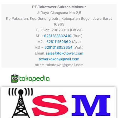
PT.Tokotower Sukses Makmur
Jl.Raya Ciangsana Km 2,5
Kp Pabuaran, Kec.Gunung putri, Kabupaten Bogor, Jawa Barat
16969
T. +6221 29628318 (Office)
M1 +
6281288832410
(Budi)
M2 _
628111150660
(Ayu)
M3 +
6281318653654
(Wati)
Email:
sales@tokotower.com
towerkokoh@gmail.com
pttsm.tokotower@gmail.com