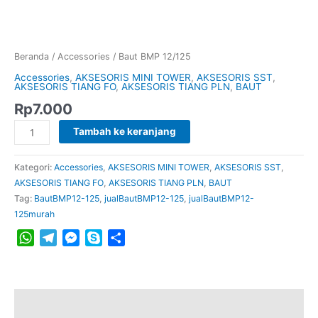
BMP
12/125
Beranda
/
Accessories
/ Baut BMP 12/125
Accessories
,
AKSESORIS MINI TOWER
,
AKSESORIS SST
,
AKSESORIS TIANG FO
,
AKSESORIS TIANG PLN
,
BAUT
Rp
7.000
Tambah ke keranjang
Kategori:
Accessories
,
AKSESORIS MINI TOWER
,
AKSESORIS SST
,
AKSESORIS TIANG FO
,
AKSESORIS TIANG PLN
,
BAUT
Tag:
BautBMP12-125
,
jualBautBMP12-125
,
jualBautBMP12-
125murah
WhatsApp
Telegram
Messenger
Skype
Share
Deskripsi