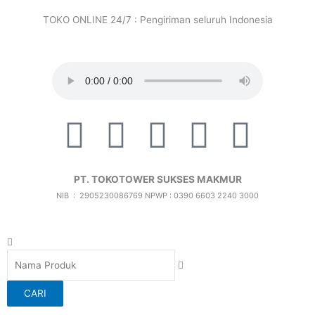
Lewati
TOKO ONLINE 24/7 : Pengiriman seluruh Indonesia
ke
konten
F
T
I
X
I
a
i
c
-
c
PT. TOKOTOWER SUKSES MAKMUR
c
k
o
t
o
NIB : 2905230086769
NPWP : 0390 6603 2240 3000
e
t
n
w
n
Search
b
o
-
i
-
CARI
o
k
i
t
f