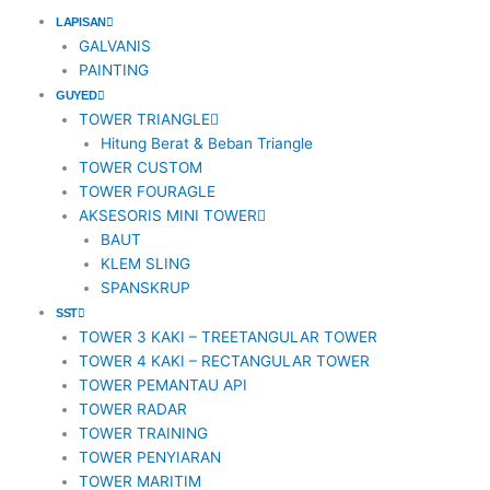
o
n
t
a
LAPISAN
GALVANIS
PAINTING
k
s
e
c
GUYED
TOWER TRIANGLE
t
r
e
Hitung Berat & Beban Triangle
TOWER CUSTOM
a
b
TOWER FOURAGLE
AKSESORIS MINI TOWER
BAUT
g
o
KLEM SLING
SPANSKRUP
r
o
SST
TOWER 3 KAKI – TREETANGULAR TOWER
a
k
TOWER 4 KAKI – RECTANGULAR TOWER
TOWER PEMANTAU API
m
TOWER RADAR
TOWER TRAINING
TOWER PENYIARAN
-
TOWER MARITIM