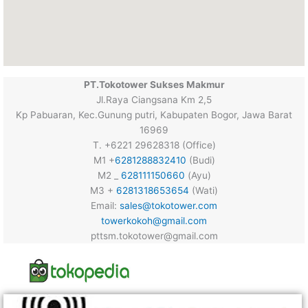
PT.Tokotower Sukses Makmur
Jl.Raya Ciangsana Km 2,5
Kp Pabuaran, Kec.Gunung putri, Kabupaten Bogor, Jawa Barat
16969
T. +6221 29628318 (Office)
M1 +
6281288832410
(Budi)
M2 _
628111150660
(Ayu)
M3 +
6281318653654
(Wati)
Email:
sales@tokotower.com
towerkokoh@gmail.com
pttsm.tokotower@gmail.com