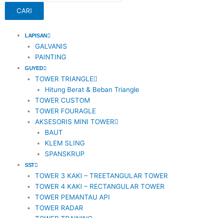
CARI
o
k
i
t
f
o
n
t
a
LAPISAN
GALVANIS
PAINTING
k
s
e
c
GUYED
TOWER TRIANGLE
t
r
e
Hitung Berat & Beban Triangle
TOWER CUSTOM
a
b
TOWER FOURAGLE
AKSESORIS MINI TOWER
BAUT
g
o
KLEM SLING
SPANSKRUP
r
o
SST
TOWER 3 KAKI – TREETANGULAR TOWER
a
k
TOWER 4 KAKI – RECTANGULAR TOWER
TOWER PEMANTAU API
m
TOWER RADAR