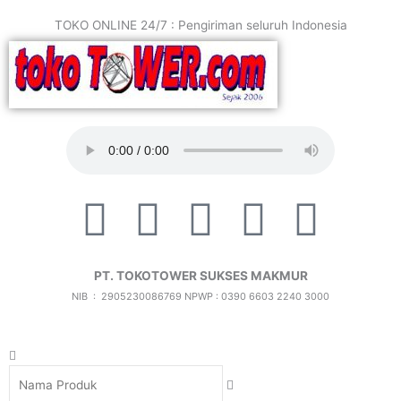
Lewati
TOKO ONLINE 24/7 : Pengiriman seluruh Indonesia
ke
konten
F
T
I
X
I
a
i
c
-
c
PT. TOKOTOWER SUKSES MAKMUR
c
k
o
t
o
NIB : 2905230086769
NPWP : 0390 6603 2240 3000
e
t
n
w
n
Search
b
o
-
i
-