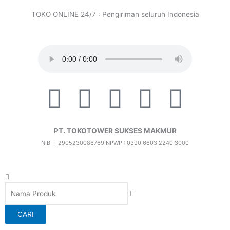
Lewati
TOKO ONLINE 24/7 : Pengiriman seluruh Indonesia
ke
konten
F
T
I
X
I
a
i
c
-
c
PT. TOKOTOWER SUKSES MAKMUR
c
k
o
t
o
NIB : 2905230086769
NPWP : 0390 6603 2240 3000
e
t
n
w
n
Search
b
o
-
i
-
CARI
o
k
i
t
f