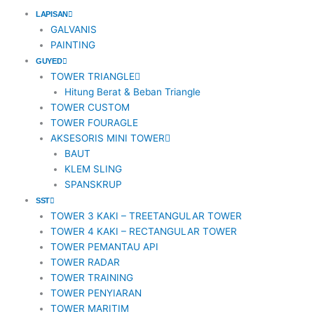
o
n
t
a
LAPISAN
GALVANIS
PAINTING
k
s
e
c
GUYED
TOWER TRIANGLE
t
r
e
Hitung Berat & Beban Triangle
TOWER CUSTOM
a
b
TOWER FOURAGLE
AKSESORIS MINI TOWER
BAUT
g
o
KLEM SLING
SPANSKRUP
r
o
SST
TOWER 3 KAKI – TREETANGULAR TOWER
a
k
TOWER 4 KAKI – RECTANGULAR TOWER
TOWER PEMANTAU API
m
TOWER RADAR
TOWER TRAINING
TOWER PENYIARAN
-
TOWER MARITIM