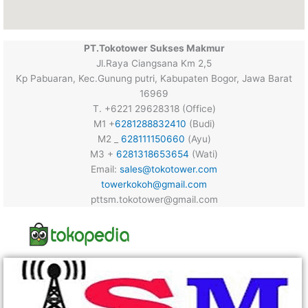
PT.Tokotower Sukses Makmur
Jl.Raya Ciangsana Km 2,5
Kp Pabuaran, Kec.Gunung putri, Kabupaten Bogor, Jawa Barat
16969
T. +6221 29628318 (Office)
M1 +
6281288832410
(Budi)
M2 _
628111150660
(Ayu)
M3 +
6281318653654
(Wati)
Email:
sales@tokotower.com
towerkokoh@gmail.com
pttsm.tokotower@gmail.com