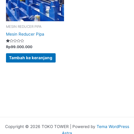
MESIN REDUCER PIPA
Mesin Reducer Pipa
Dinilai
Rp
99.000.000
1.00
dari
5
Tambah ke keranjang
Copyright © 2026 TOKO TOWER | Powered by
Tema WordPress
Astra