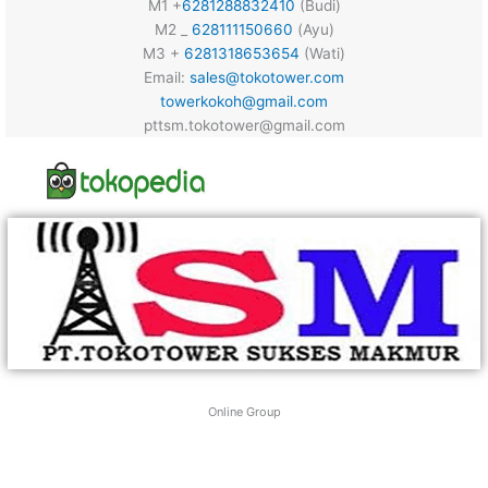
M1 +
6281288832410
(Budi)
M2 _
628111150660
(Ayu)
M3 +
6281318653654
(Wati)
Email:
sales@tokotower.com
towerkokoh@gmail.com
pttsm.tokotower@gmail.com
Online Group