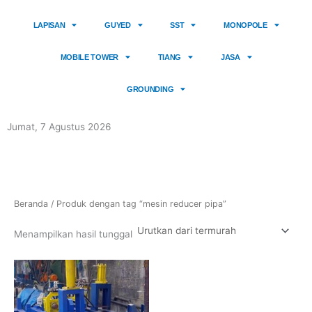
a
b
g
o
LAPISAN
GUYED
SST
MONOPOLE
r
o
a
k
MOBILE TOWER
TIANG
JASA
m
-
GROUNDING
1
Jumat, 7 Agustus 2026
Beranda
/ Produk dengan tag “mesin reducer pipa”
Menampilkan hasil tunggal