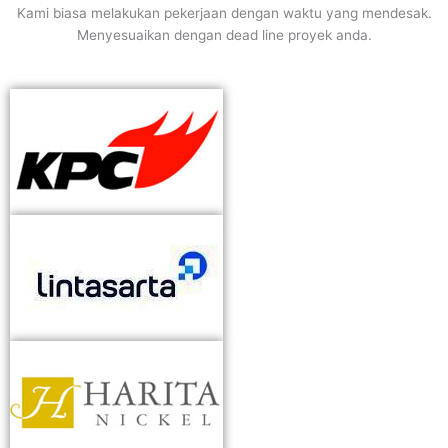
Kami biasa melakukan pekerjaan dengan waktu yang mendesak.
Menyesuaikan dengan dead line proyek anda.