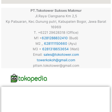
PT.Tokotower Sukses Makmur
Jl.Raya Ciangsana Km 2,5
Kp Pabuaran, Kec.Gunung putri, Kabupaten Bogor, Jawa Barat
16969
T. +6221 29628318 (Office)
M1 +
6281288832410
(Budi)
M2 _
628111150660
(Ayu)
M3 +
6281318653654
(Wati)
Email:
sales@tokotower.com
towerkokoh@gmail.com
pttsm.tokotower@gmail.com