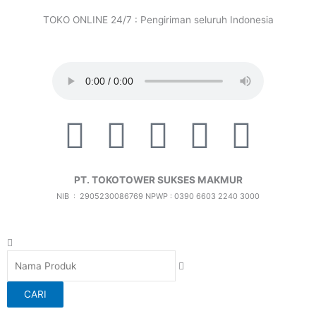
Lewati
TOKO ONLINE 24/7 : Pengiriman seluruh Indonesia
ke
konten
F
T
I
X
I
a
i
c
-
c
PT. TOKOTOWER SUKSES MAKMUR
c
k
o
t
o
NIB : 2905230086769
NPWP : 0390 6603 2240 3000
e
t
n
w
n
Search
b
o
-
i
-
CARI
o
k
i
t
f