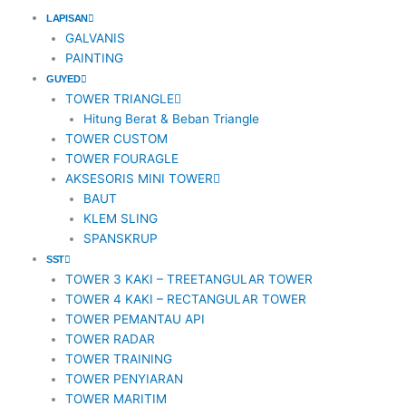
o
n
t
a
LAPISAN
GALVANIS
PAINTING
k
s
e
c
GUYED
TOWER TRIANGLE
t
r
e
Hitung Berat & Beban Triangle
TOWER CUSTOM
a
b
TOWER FOURAGLE
AKSESORIS MINI TOWER
BAUT
g
o
KLEM SLING
SPANSKRUP
r
o
SST
TOWER 3 KAKI – TREETANGULAR TOWER
a
k
TOWER 4 KAKI – RECTANGULAR TOWER
TOWER PEMANTAU API
m
TOWER RADAR
TOWER TRAINING
TOWER PENYIARAN
-
TOWER MARITIM