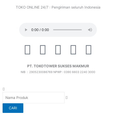
Lewati
TOKO ONLINE 24/7 : Pengiriman seluruh Indonesia
ke
konten
F
T
I
X
I
a
i
c
-
c
PT. TOKOTOWER SUKSES MAKMUR
c
k
o
t
o
NIB : 2905230086769
NPWP : 0390 6603 2240 3000
e
t
n
w
n
Search
b
o
-
i
-
CARI
o
k
i
t
f