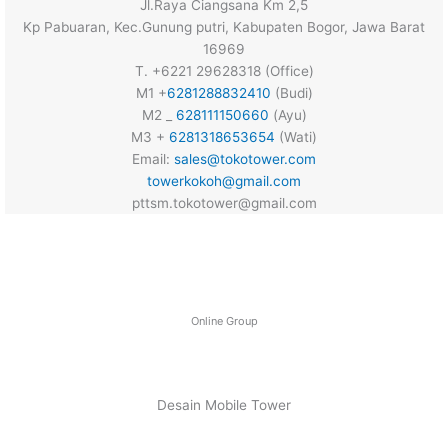
Jl.Raya Ciangsana Km 2,5
Kp Pabuaran, Kec.Gunung putri, Kabupaten Bogor, Jawa Barat
16969
T. +6221 29628318 (Office)
M1 +
6281288832410
(Budi)
M2 _
628111150660
(Ayu)
M3 +
6281318653654
(Wati)
Email:
sales@tokotower.com
towerkokoh@gmail.com
pttsm.tokotower@gmail.com
Online Group
Desain Mobile Tower