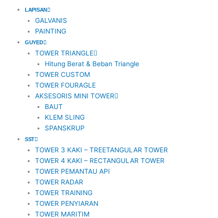
o
n
t
a
LAPISAN
GALVANIS
PAINTING
k
s
e
c
GUYED
TOWER TRIANGLE
t
r
e
Hitung Berat & Beban Triangle
TOWER CUSTOM
a
b
TOWER FOURAGLE
AKSESORIS MINI TOWER
BAUT
g
o
KLEM SLING
SPANSKRUP
r
o
SST
TOWER 3 KAKI – TREETANGULAR TOWER
a
k
TOWER 4 KAKI – RECTANGULAR TOWER
TOWER PEMANTAU API
m
TOWER RADAR
TOWER TRAINING
TOWER PENYIARAN
-
TOWER MARITIM